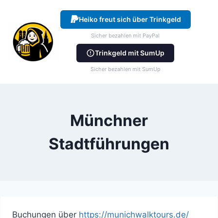
Zum
Inhalt
Heiko freut sich über Trinkgeld
springen
Sicher bezahlen mit PayPal
Trinkgeld mit SumUp
Sicher bezahlen mit SumUp
Münchner
Stadtführungen
Buchungen über
https://munichwalktours.de/